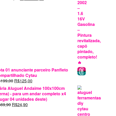
preço
preço
original
atual
era:
é:
R$16.900,00.
R$16.300,00.
ta 01 anunciante parceiro Panfleto
mpartilhado Cytau
O
O
$
199,00
R$
125,00
preço
preço
ária Aluguel Andaime 100x100cm
original
atual
erna) - para um andar completo x4
era:
é:
lugar 04 unidades deste)
R$199,00.
R$125,00.
O
O
$
69,90
R$
24,90
preço
preço
original
atual