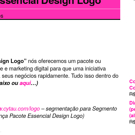
em
os
Cytau
lança
Pacote
Essencial
Design
Logo
sign Logo”
nós oferecemos um pacote ou
e e marketing digital para que uma iniciativa
 seus negócios rapidamente. Tudo isso dentro do
Co
baixo ou
aqui
…)
Co
R
Di
.cytau.com/logo
– segmentação para Segmento
(p
ança Pacote Essencial Design Logo)
(a
R