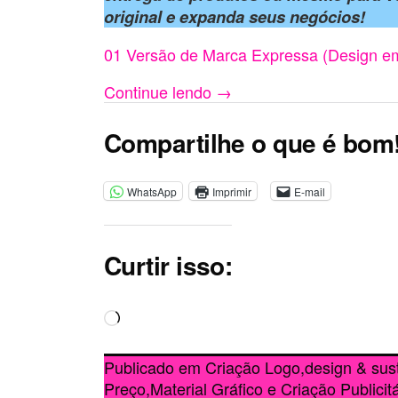
original e expanda seus negócios!
01 Versão de Marca Expressa (Design 
Continue lendo
→
Compartilhe o que é bom
WhatsApp
Imprimir
E-mail
Curtir isso:
Carregando...
Publicado em
Criação Logo
,
design & sus
Preço
,
Material Gráfico e Criação Publicitá