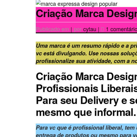
Criação Marca Desig
Publicado em
|
por
cytau
|
1 comentári
Uma marca é um resumo rápido e a pr
vc está divulgando. Use nossas soluç
profissionalize sua atividade, com a no
Criação Marca Design
Profissionais Libera
Para seu Delivery e 
mesmo que informal.
Para vc que é profissional liberal, te
entrega de produtos ou mesmo para vc