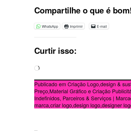
Compartilhe o que é bom
WhatsApp
Imprimir
E-mail
Curtir isso:
Carregando...
Publicado em
Criação Logo
,
design & sus
Preço
,
Material Gráfico e Criação Publicitá
Indefinidos, Parceiros & Serviços
|
Marc
marca
,
criar logo
,
design logo
,
designer log