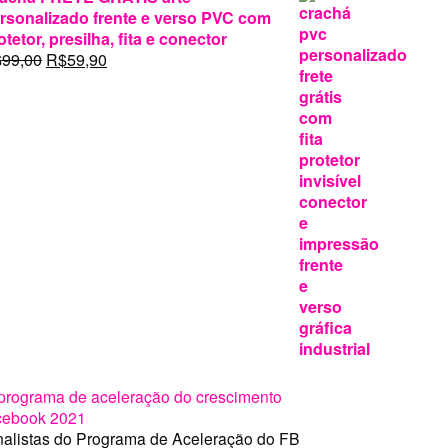
rsonalizado frente e verso PVC com
otetor, presilha, fita e conector
O
O
$
99,00
R$
59,90
preço
preço
original
atual
era:
é:
R$99,00.
R$59,90.
nalistas do Programa de Aceleração do FB