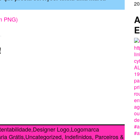
20
A
em PNG)
E
!
tentabilidade
,
Designer Logo
,
Logomarca
ria Grátis
,
Uncategorized, Indefinidos, Parceiros &