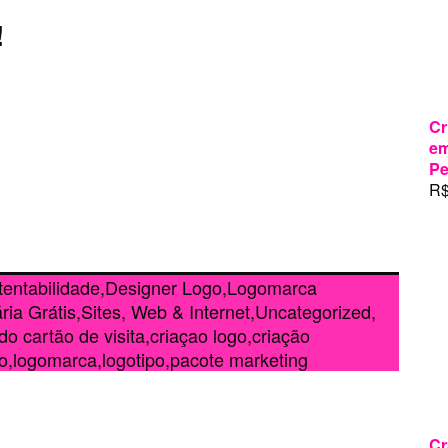
!
Cr
em
Pe
R
tentabilidade
,
Designer Logo
,
Logomarca
ria Grátis
,
Sites, Web & Internet
,
Uncategorized,
ado
cartão de visita
,
criaçao logo
,
criação
o
,
logomarca
,
logotipo
,
pacote marketing
Cr