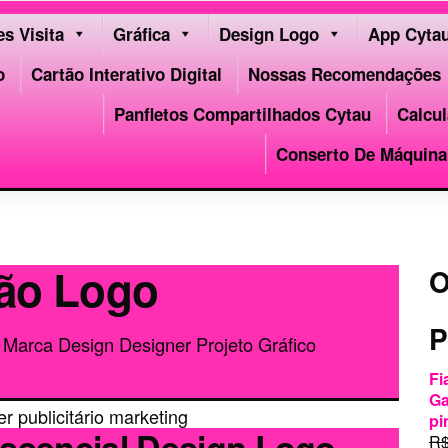
s Visita
Gráfica
Design Logo
App Cyta
o
Cartão Interativo Digital
Nossas Recomendações
Panfletos Compartilhados Cytau
Calcul
Conserto De Máquina 
ção Logo
O
P
Marca Design Designer Projeto Gráfico
Fi
Ga
pi
Essencial Design Logo
R