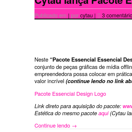
Publicado em
|
por
cytau
|
3 comentári
Neste
“Pacote Essencial Essencial De
conjunto de peças gráficas de mídia offlin
empreendedora possa colocar em prática
valor incrível
(continue lendo no link a
Pacote Essencial Design Logo
Link direto para aquisição do pacote:
www
Estética do mesmo pacote
aqui
(Cytau l
Continue lendo
→