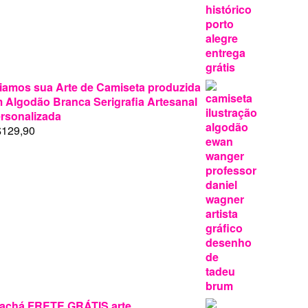
era:
é:
R$69,90.
R$24,90.
iamos sua Arte de Camiseta produzida
 Algodão Branca Serigrafia Artesanal
rsonalizada
$
129,90
achá FRETE GRÁTIS arte