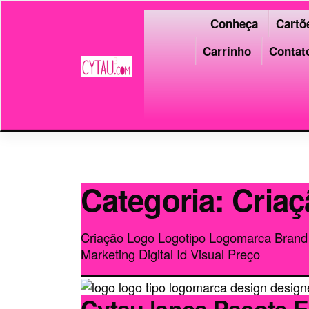
Pular
para
Conheça
Cartõe
o
Carrinho
Contat
conteúdo
Categoria:
Cria
Criação Logo Logotipo Logomarca Brand 
Marketing Digital Id Visual Preço
Cytau lança Pacote 