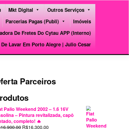
u
Mkt Digital
Outros Serviços
Parcerias Pagas (publi)
Imóveis
adora De Fretes Do Cytau APP (interno)
De Lavar Em Porto Alegre | Julio Cesar
ferta Parceiros
rodutos
at Palio Weekend 2002 – 1.6 16V
solina – Pintura revitalizada, capô
ntado, completo! 🔥
O
O
$
16.900,00
R$
16.300,00