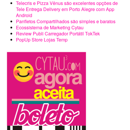
Telecris e Pizza Vênus são excelentes opções de
Tele Entrega Delivery em Porto Alegre com App
Android
Panfletos Compartilhados são simples e baratos
Ecossistema de Marketing Cytau
Review Publi Carregador Portátil TokTek
PopUp Store Lojas Temp