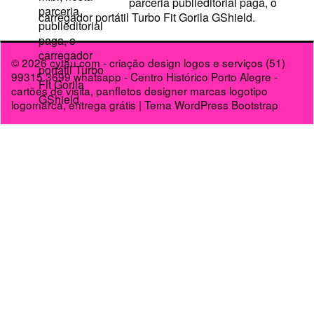
parceria publieditorial paga, o
carregador portátil Turbo Fit Gorila GShield.
© 2026
cytau.com - criação design logos e serviços (51)
99315.3699 whatsapp - Centro Histórico Porto Alegre -
cartões de visita, panfletos designer marcas logotipo
logomarca, entrega grátis
|
Tema WordPress Bootstrap