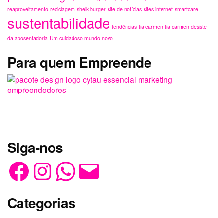
reaproveitamento
reciclagem
sheik burger
site de notícias
sites internet
smartcare
sustentabilidade
tendências
tia carmen
tia carmen desiste
da aposentadoria
Um cuidadoso mundo novo
Para quem Empreende
Siga-nos
Facebook
Instagram
WhatsApp
E-
mail
Categorias