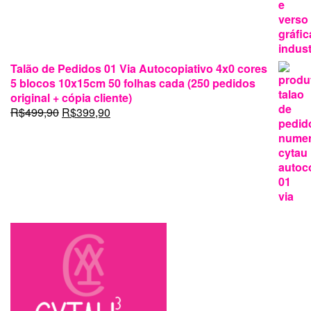
Talão de Pedidos 01 Via Autocopiativo 4x0 cores
5 blocos 10x15cm 50 folhas cada (250 pedidos
original + cópia cliente)
O
O
R$
499,90
R$
399,90
preço
preço
original
atual
era:
é:
R$499,90.
R$399,90.