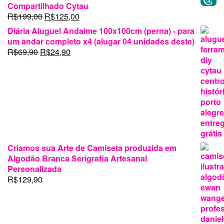
original
atual
Compartilhado Cytau
era:
é:
O
O
R$
199,00
R$
125,00
R$16.900,00.
R$16.300,00.
preço
preço
Diária Aluguel Andaime 100x100cm (perna) - para
original
atual
um andar completo x4 (alugar 04 unidades deste)
era:
é:
O
O
R$
69,90
R$
24,90
R$199,00.
R$125,00.
preço
preço
original
atual
era:
é:
R$69,90.
R$24,90.
Criamos sua Arte de Camiseta produzida em
Algodão Branca Serigrafia Artesanal
Personalizada
R$
129,90