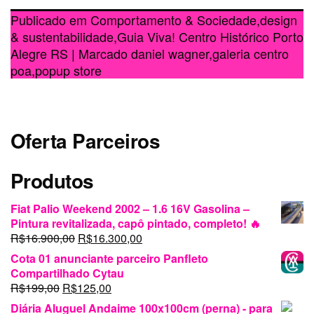
Publicado em
Comportamento & Sociedade
,
design
& sustentabilidade
,
Guia Viva! Centro Histórico Porto
Alegre RS
|
Marcado
daniel wagner
,
galeria centro
poa
,
popup store
Oferta Parceiros
Produtos
Fiat Palio Weekend 2002 – 1.6 16V Gasolina –
Pintura revitalizada, capô pintado, completo! 🔥
O
O
R$
16.900,00
R$
16.300,00
preço
preço
Cota 01 anunciante parceiro Panfleto
original
atual
Compartilhado Cytau
era:
é:
O
O
R$
199,00
R$
125,00
R$16.900,00.
R$16.300,00.
preço
preço
Diária Aluguel Andaime 100x100cm (perna) - para