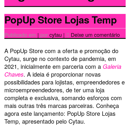
PopUp Store Lojas Temp
em
Publicado em
|
por
cytau
|
Deixe um comentário
Pop
Stor
A PopUp Store com a oferta e promoção do
Loja
Cytau, surge no contexto de pandemia, em
Tem
2021, inicialmente em parceria com a
Galeria
Chaves
. A ideia é proporcionar novas
possibilidades para lojistas, empreendedores e
microempreendedores, de ter uma loja
completa e exclusiva, somando esforços com
mais outras três marcas parceiras. Conheça
agora este lançamento: PopUp Store Lojas
Temp, apresentado pelo Cytau.