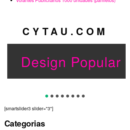
Volantes Publicitários 1000 unidades (panfletos)
CYTAU.COM
Design Popular B
[smartslider3 slider="3"]
Categorias