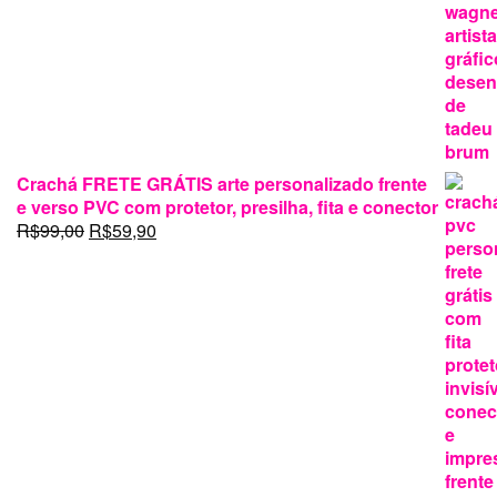
Crachá FRETE GRÁTIS arte personalizado frente
e verso PVC com protetor, presilha, fita e conector
O
O
R$
99,00
R$
59,90
preço
preço
original
atual
era:
é:
R$99,00.
R$59,90.