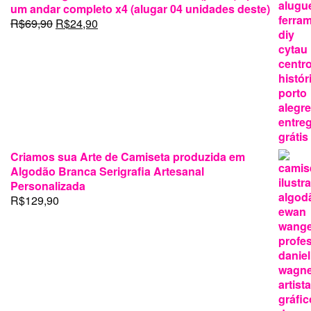
original
atual
um andar completo x4 (alugar 04 unidades deste)
era:
é:
O
O
R$
69,90
R$
24,90
R$199,00.
R$125,00.
preço
preço
original
atual
era:
é:
R$69,90.
R$24,90.
Criamos sua Arte de Camiseta produzida em
Algodão Branca Serigrafia Artesanal
Personalizada
R$
129,90