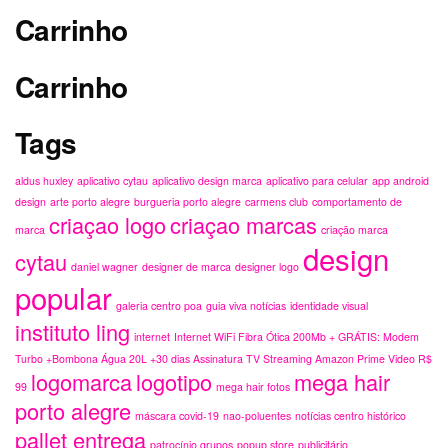
Carrinho
Carrinho
Tags
aldus huxley
aplicativo cytau
aplicativo design marca
aplicativo para celular
app android
design
arte porto alegre
burgueria porto alegre
carmens club
comportamento de
criaçao logo
criaçao marcas
marca
criação marca
design
cytau
daniel wagner
designer de marca
designer logo
popular
galeria centro poa
guia viva notícias
identidade visual
instituto ling
internet
Internet WiFi Fibra Ótica 200Mb + GRÁTIS: Modem
Turbo +Bombona Água 20L +30 dias Assinatura TV Streaming Amazon Prime Video R$
logomarca
logotipo
mega hair
99
mega hair fotos
porto alegre
máscara covid-19
nao-poluentes
notícias centro histórico
pallet entrega
patrocínio grupos
popup store
publicitário