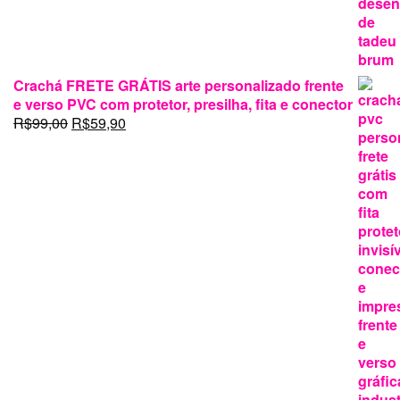
Crachá FRETE GRÁTIS arte personalizado frente
e verso PVC com protetor, presilha, fita e conector
O
O
R$
99,00
R$
59,90
preço
preço
original
atual
era:
é:
R$99,00.
R$59,90.