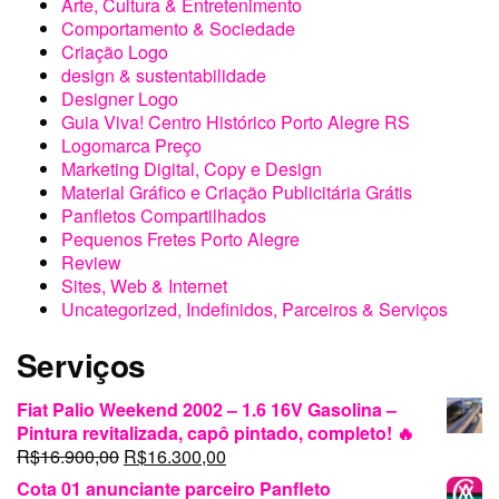
Arte, Cultura & Entretenimento
Comportamento & Sociedade
Criação Logo
design & sustentabilidade
Designer Logo
Guia Viva! Centro Histórico Porto Alegre RS
Logomarca Preço
Marketing Digital, Copy e Design
Material Gráfico e Criação Publicitária Grátis
Panfletos Compartilhados
Pequenos Fretes Porto Alegre
Review
Sites, Web & Internet
Uncategorized, Indefinidos, Parceiros & Serviços
Serviços
Fiat Palio Weekend 2002 – 1.6 16V Gasolina –
Pintura revitalizada, capô pintado, completo! 🔥
O
O
R$
16.900,00
R$
16.300,00
preço
preço
Cota 01 anunciante parceiro Panfleto