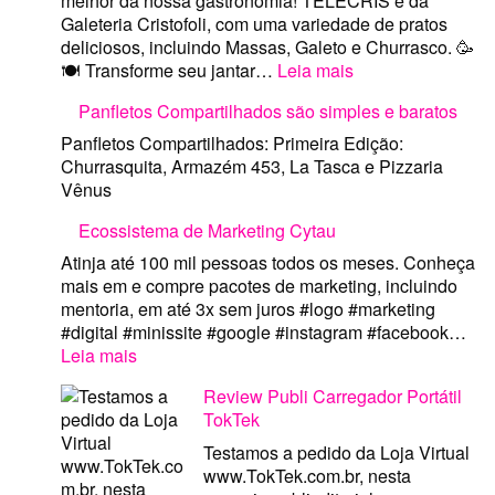
melhor da nossa gastronomia! TELECRIS é da
Galeteria Cristofoli, com uma variedade de pratos
deliciosos, incluindo Massas, Galeto e Churrasco. 🥳
:
🍽️ Transforme seu jantar…
Leia mais
Telecris
Panfletos Compartilhados são simples e baratos
e
Pizza
Panfletos Compartilhados: Primeira Edição:
Vênus
Churrasquita, Armazém 453, La Tasca e Pizzaria
são
Vênus
excelentes
Ecossistema de Marketing Cytau
opções
de
Atinja até 100 mil pessoas todos os meses. Conheça
Tele
mais em e compre pacotes de marketing, incluindo
Entrega
mentoria, em até 3x sem juros #logo #marketing
Delivery
#digital #minissite #google #instagram #facebook…
em
:
Leia mais
Porto
Ecossistema
Alegre
Review Publi Carregador Portátil
de
com
TokTek
Marketing
App
Cytau
Testamos a pedido da Loja Virtual
Android
www.TokTek.com.br, nesta