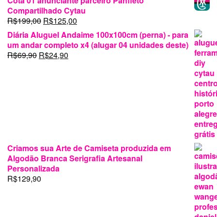
Cota 01 anunciante parceiro Panfleto
original
atual
Compartilhado Cytau
era:
é:
O
O
R$
199,00
R$
125,00
R$16.900,00.
R$16.300,00.
preço
preço
Diária Aluguel Andaime 100x100cm (perna) - para
original
atual
um andar completo x4 (alugar 04 unidades deste)
era:
é:
O
O
R$
69,90
R$
24,90
R$199,00.
R$125,00.
preço
preço
original
atual
era:
é:
R$69,90.
R$24,90.
Criamos sua Arte de Camiseta produzida em
Algodão Branca Serigrafia Artesanal
Personalizada
R$
129,90