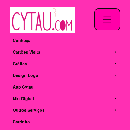
Pular
para
o
conteúdo
Conheça
Cartões Visita
Gráfica
Design Logo
App Cytau
Mkt Digital
Outros Serviços
Carrinho