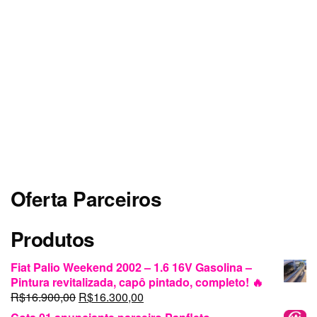
Oferta Parceiros
Produtos
Fiat Palio Weekend 2002 – 1.6 16V Gasolina –
Pintura revitalizada, capô pintado, completo! 🔥
O
O
R$
16.900,00
R$
16.300,00
preço
preço