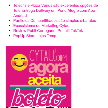
[smartslider3 slider=6]
[smartslider3 slider=8]
Categorias
Categorias
Posts & páginas populares
Carrinho
Criação Marcas
Grupos de Facebook Exclusivos do Cytau