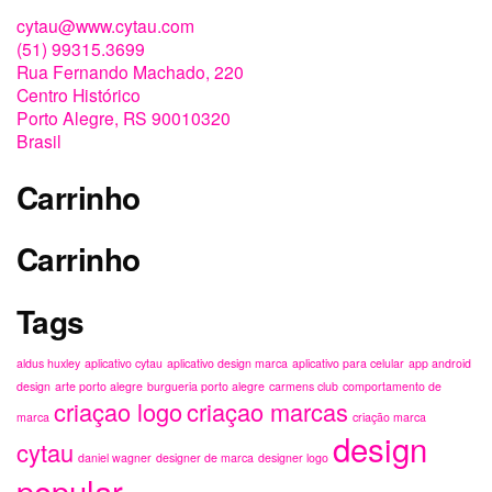
Turbo +Bombona Água 20L +30 dias Assinatura TV Streaming Amazon Prime Video R$
logomarca
logotipo
mega hair
99
mega hair fotos
porto alegre
máscara covid-19
nao-poluentes
notícias centro histórico
pallet entrega
patrocínio grupos
popup store
publicitário
reaproveitamento
reciclagem
sheik burger
site de notícias
sites internet
smartcare
sustentabilidade
tendências
tia carmen
tia carmen desiste
da aposentadoria
Um cuidadoso mundo novo
Para quem Empreende
Siga-nos
Facebook
Instagram
WhatsApp
E-