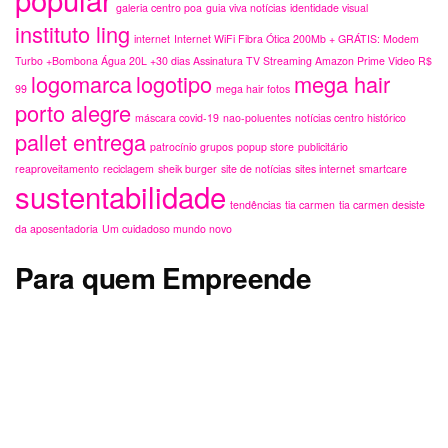
mail
Categorias
Arte, Cultura & Entretenimento
Comportamento & Sociedade
Criação Logo
design & sustentabilidade
Designer Logo
Guia Viva! Centro Histórico Porto Alegre RS
Logomarca Preço
Marketing Digital, Copy e Design
Material Gráfico e Criação Publicitária Grátis
Panfletos Compartilhados
Pequenos Fretes Porto Alegre
Review
Sites, Web & Internet
Uncategorized, Indefinidos, Parceiros & Serviços
Serviços