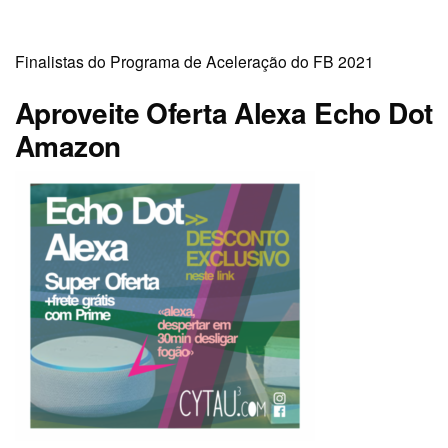
[smartslider3 slider=6]
Posts recentes
Telecris e Pizza Vênus são excelentes opções de
Tele Entrega Delivery em Porto Alegre com App
Android
Panfletos Compartilhados são simples e baratos
Ecossistema de Marketing Cytau
Review Publi Carregador Portátil TokTek
PopUp Store Lojas Temp
Páginas
App Cytau
Aquele Gás na sua divulgação!