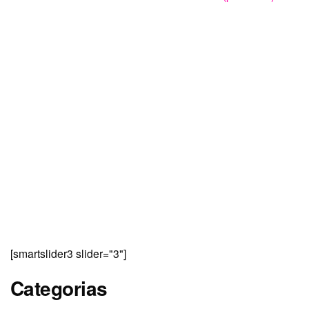
[smartslider3 slider="3"]
Categorias
Arte, Cultura & Entretenimento
(14)
Comportamento & Sociedade
(4)
Criação Logo
(2)
design & sustentabilidade
(22)
Designer Logo
(2)
Guia Viva! Centro Histórico Porto Alegre RS
(9)
Logomarca Preço
(2)
Marketing Digital, Copy e Design
(1)
Material Gráfico e Criação Publicitária Grátis
(11)
Panfletos Compartilhados
(1)
Pequenos Fretes Porto Alegre
(4)
Review
(2)
Sites, Web & Internet
(7)
Uncategorized, Indefinidos, Parceiros & Serviços
(4)
Fan Page (curta!)