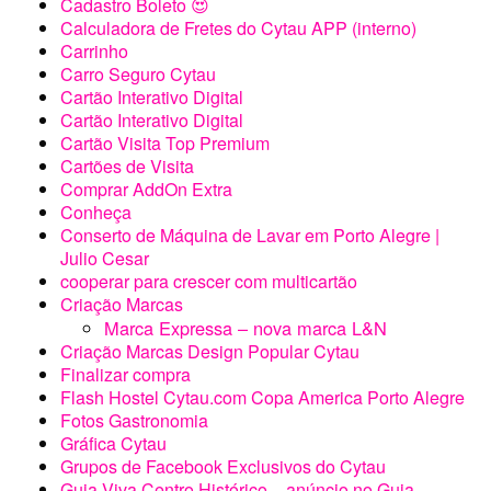
Flash Hostel Cytau.com Copa America Porto Alegre
Fotos Gastronomia
Gráfica Cytau
Grupos de Facebook Exclusivos do Cytau
Guia Viva Centro Histórico – anúncio no Guia
Impresso
Guia Viva! – Anuncie
Anúncio rede Estetix.com.br
Imóveis
Internet WiFi Fibra R$99 mensais
Loja Virtual
Minha conta
Mkt Inicial Microempreendedor
Nossas Recomendações
Outros Serviços
Pacote Essencial Design Logo
Panfletos
Panfletos Compartilhados Cytau
Pequenos Fretes Carinho e Cuidado
Plano de Saúde Porto Alegre
POAFOOD (beta)
POAFOOD site e mkt digital para restaurantes