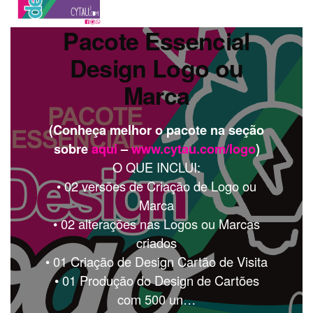
Pacote Essencial
Design Logo ou
Marca
(Conheça melhor o pacote na seção
sobre
aqui
–
www.cytau.com/logo
)
O QUE INCLUI:
• 02 versões de Criação de Logo ou
Marca
• 02 alterações nas Logos ou Marcas
criados
• 01 Criação de Design Cartão de Visita
• 01 Produção do Design de Cartões
com 500 un…