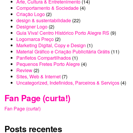
Fan Page (curta!)
Posts recentes
Telecris e Pizza Vênus são excelentes opções de
Tele Entrega Delivery em Porto Alegre com App
Android
Panfletos Compartilhados são simples e baratos
Ecossistema de Marketing Cytau
Review Publi Carregador Portátil TokTek
PopUp Store Lojas Temp