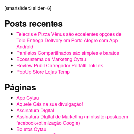
Assinatura Digital
Assinatura Digital de Marketing (minissite+postagem
facebook+otimização Google)
Boletos Cytau
Cadastro Boleto 😍
Calculadora de Fretes do Cytau APP (interno)
Carrinho
Carro Seguro Cytau
Cartão Interativo Digital
Cartão Interativo Digital
Cartão Visita Top Premium
Cartões de Visita
Comprar AddOn Extra
Conheça
Conserto de Máquina de Lavar em Porto Alegre |
Julio Cesar
cooperar para crescer com multicartão
Criação Marcas
Marca Expressa – nova marca L&N
Criação Marcas Design Popular Cytau
Finalizar compra