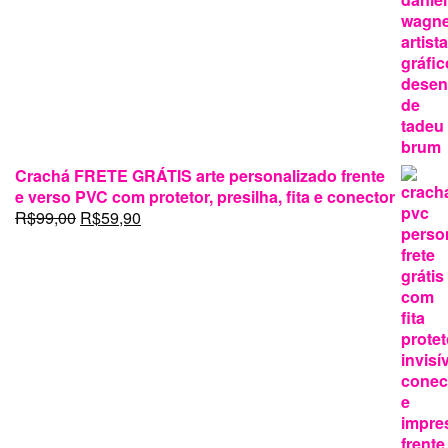
Crachá FRETE GRÁTIS arte personalizado frente
e verso PVC com protetor, presilha, fita e conector
O
O
R$
99,00
R$
59,90
preço
preço
original
atual
era:
é:
R$99,00.
R$59,90.