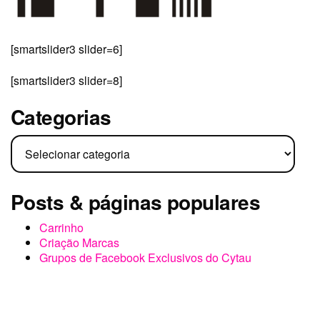
cytau@www.cytau.com
(51) 99315.3699