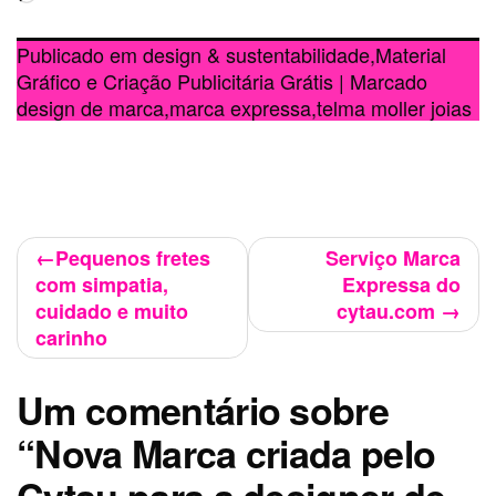
Publicado em
design & sustentabilidade
,
Material
Gráfico e Criação Publicitária Grátis
|
Marcado
design de marca
,
marca expressa
,
telma moller joias
Navegação
Pequenos fretes
Serviço Marca
com simpatia,
Expressa do
de
cuidado e muito
cytau.com
Post
carinho
Um comentário sobre
“
Nova Marca criada pelo
Cytau para a designer de