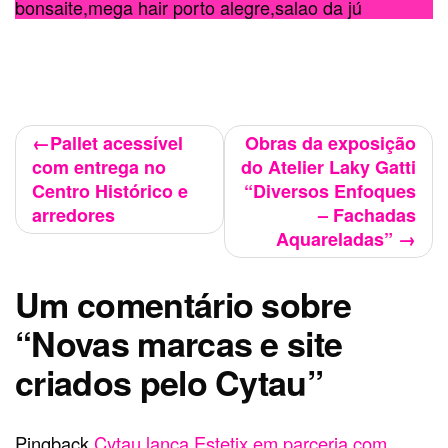
bonsaite
,
mega hair porto alegre
,
salao da jú
Navegação
Pallet acessível
Obras da exposição
com entrega no
do Atelier Laky Gatti
de
Centro Histórico e
“Diversos Enfoques
Post
arredores
– Fachadas
Aquareladas”
Um comentário sobre
“
Novas marcas e site
criados pelo Cytau
”
Pingback
Cytau lança Estetix em parceria com