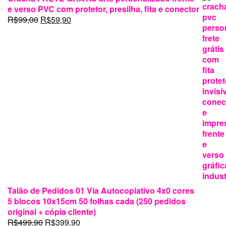
Talão de Pedidos 01 Via Autocopiativo 4x0 cores
5 blocos 10x15cm 50 folhas cada (250 pedidos
original + cópia cliente)
O
O
R$
499,90
R$
399,90
preço
preço
original
atual
era:
é:
R$499,90.
R$399,90.