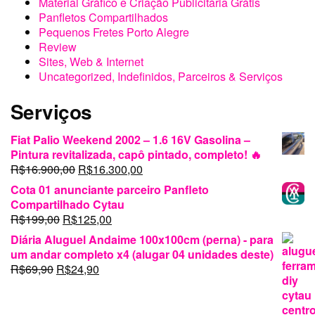
era:
é:
O
O
R$
69,90
R$
24,90
R$199,00.
R$125,00.
preço
preço
original
atual
era:
é:
R$69,90.
R$24,90.
Criamos sua Arte de Camiseta produzida em
Algodão Branca Serigrafia Artesanal
Personalizada
R$
129,90