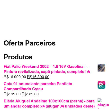
Oferta Parceiros
Produtos
Fiat Palio Weekend 2002 – 1.6 16V Gasolina –
Pintura revitalizada, capô pintado, completo! 🔥
O
O
R$
16.900,00
R$
16.300,00
preço
preço
Cota 01 anunciante parceiro Panfleto
original
atual
Compartilhado Cytau
era:
é:
O
O
R$
199,00
R$
125,00
R$16.900,00.
R$16.300,00.
preço
preço
Diária Aluguel Andaime 100x100cm (perna) - para
original
atual
um andar completo x4 (alugar 04 unidades deste)
era:
é: