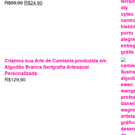
O
O
R$
69,90
R$
24,90
R$199,00.
R$125,00.
preço
preço
original
atual
era:
é:
R$69,90.
R$24,90.
Criamos sua Arte de Camiseta produzida em
Algodão Branca Serigrafia Artesanal
Personalizada
R$
129,90