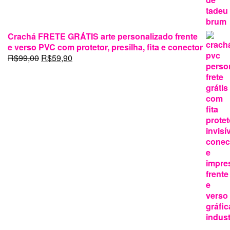
Crachá FRETE GRÁTIS arte personalizado frente
e verso PVC com protetor, presilha, fita e conector
O
O
R$
99,00
R$
59,90
preço
preço
original
atual
era:
é:
R$99,00.
R$59,90.