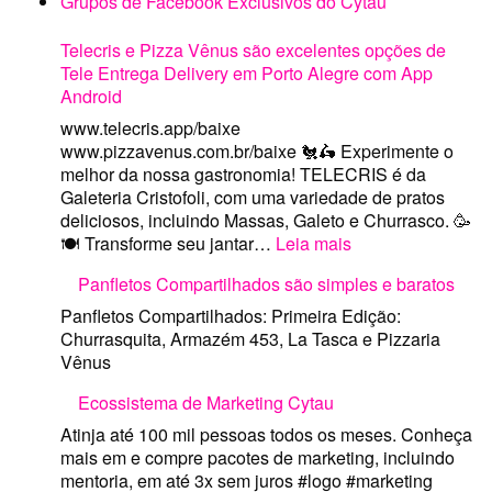
Panfletos Compartilhados são simples e baratos
e
Pizza
Panfletos Compartilhados: Primeira Edição:
Vênus
Churrasquita, Armazém 453, La Tasca e Pizzaria
são
Vênus
excelentes
Ecossistema de Marketing Cytau
opções
de
Atinja até 100 mil pessoas todos os meses. Conheça
Tele
mais em e compre pacotes de marketing, incluindo
Entrega
mentoria, em até 3x sem juros #logo #marketing
Delivery
#digital #minissite #google #instagram #facebook…
em
:
Leia mais
Porto
Ecossistema
Alegre
Review Publi Carregador Portátil
de
com
TokTek
Marketing
App
Cytau
Testamos a pedido da Loja Virtual
Android
www.TokTek.com.br, nesta
parceria publieditorial paga, o
carregador portátil Turbo Fit Gorila GShield.
© 2026
cytau.com - criação design logos e serviços (51)