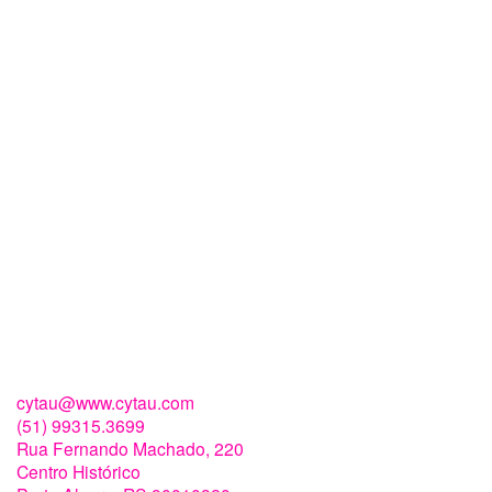
cytau@www.cytau.com
(51) 99315.3699
Rua Fernando Machado, 220
Centro Histórico
Porto Alegre
,
RS
90010320
Brasil
Carrinho
Carrinho