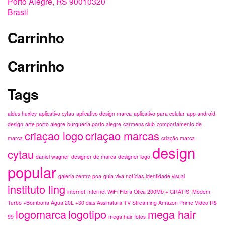
Tags
aldus huxley
aplicativo cytau
aplicativo design marca
aplicativo para celular
app android
design
arte porto alegre
burgueria porto alegre
carmens club
comportamento de
criaçao logo
criaçao marcas
marca
criação marca
design
cytau
daniel wagner
designer de marca
designer logo
popular
galeria centro poa
guia viva notícias
identidade visual
instituto ling
internet
Internet WiFi Fibra Ótica 200Mb + GRÁTIS: Modem
Turbo +Bombona Água 20L +30 dias Assinatura TV Streaming Amazon Prime Video R$
logomarca
logotipo
mega hair
99
mega hair fotos
porto alegre
máscara covid-19
nao-poluentes
notícias centro histórico
pallet entrega
patrocínio grupos
popup store
publicitário
reaproveitamento
reciclagem
sheik burger
site de notícias
sites internet
smartcare
sustentabilidade
tendências
tia carmen
tia carmen desiste
da aposentadoria
Um cuidadoso mundo novo