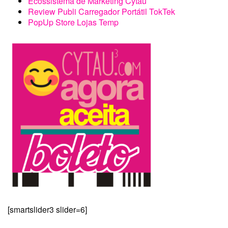
Ecossistema de Marketing Cytau
Review Publi Carregador Portátil TokTek
PopUp Store Lojas Temp
[smartslider3 slider=6]