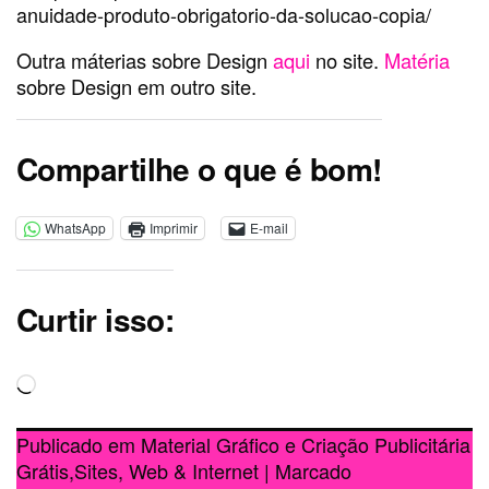
anuidade-produto-obrigatorio-da-solucao-copia/
Outra máterias sobre Design
aqui
no site.
Matéria
sobre Design em outro site.
Compartilhe o que é bom!
WhatsApp
Imprimir
E-mail
Curtir isso:
Carregando...
Publicado em
Material Gráfico e Criação Publicitária
Grátis
,
Sites, Web & Internet
|
Marcado