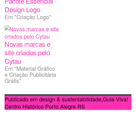
Pacote Essencial
Design Logo
Em "Criação Logo"
Novas marcas e
site criados pelo
Cytau
Em "Material Gráfico
e Criação Publicitária
Grátis"
Publicado em
design & sustentabilidade
,
Guia Viva!
Centro Histórico Porto Alegre RS