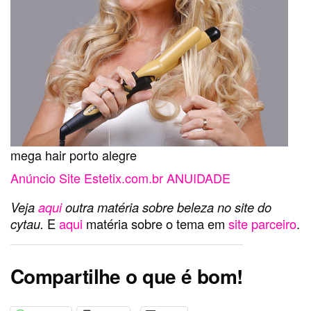
mega hair porto alegre
Anúncio Site Estetix.com.br ANUIDADE
Veja
aqui
outra matéria sobre beleza no site do
cytau.
E
aqui
matéria sobre o tema em
site parceiro
.
Compartilhe o que é bom!