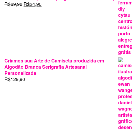
era:
é:
O
O
R$
69,90
R$
24,90
R$199,00.
R$125,00.
preço
preço
original
atual
era:
é:
R$69,90.
R$24,90.
Criamos sua Arte de Camiseta produzida em
Algodão Branca Serigrafia Artesanal
Personalizada
R$
129,90