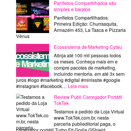
Panfletos Compartilhados são
e
simples e baratos
Pizza
Vênus
Panfletos Compartilhados:
são
Primeira Edição: Churrasquita,
excelentes
Armazém 453, La Tasca e Pizzaria
opções
Vênus
de
Ecossistema de Marketing Cytau
Tele
Entrega
Atinja até 100 mil pessoas todos
Delivery
os meses. Conheça mais em e
em
compre pacotes de marketing,
Porto
incluindo mentoria, em até 3x sem
Alegre
juros #logo #marketing #digital #minissite #google
com
:
#instagram #facebook…
Leia mais
App
Ecossistema
Android
Review Publi Carregador Portátil
de
TokTek
Marketing
Cytau
Testamos a pedido da Loja Virtual
www.TokTek.com.br, nesta
parceria publieditorial paga, o
carregador portátil Turbo Fit Gorila GShield.