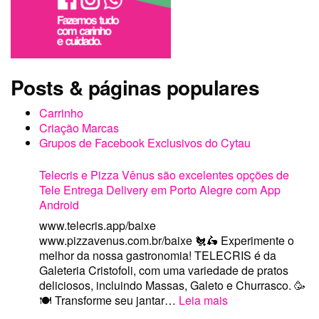
Posts & páginas populares
Carrinho
Criação Marcas
Grupos de Facebook Exclusivos do Cytau
Telecris e Pizza Vênus são excelentes opções de
Tele Entrega Delivery em Porto Alegre com App
Android
www.telecris.app/baixe
www.pizzavenus.com.br/baixe 🐔🛵 Experimente o
melhor da nossa gastronomia! TELECRIS é da
Galeteria Cristofoli, com uma variedade de pratos
deliciosos, incluindo Massas, Galeto e Churrasco. 🥳
:
🍽️ Transforme seu jantar…
Leia mais
Telecris