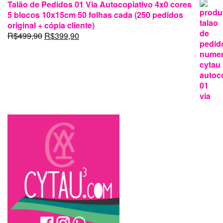
Talão de Pedidos 01 Via Autocopiativo 4x0 cores
5 blocos 10x15cm 50 folhas cada (250 pedidos
original + cópia cliente)
O
O
R$
499,90
R$
399,90
preço
preço
original
atual
era:
é:
R$499,90.
R$399,90.