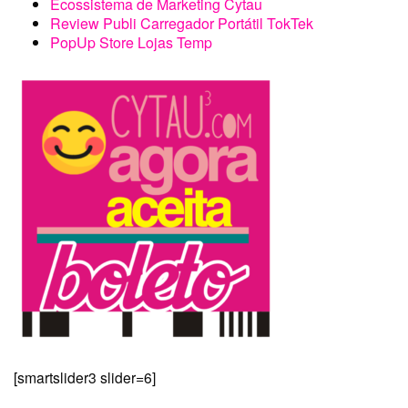
Ecossistema de Marketing Cytau
Review Publi Carregador Portátil TokTek
PopUp Store Lojas Temp
[smartslider3 slider=6]