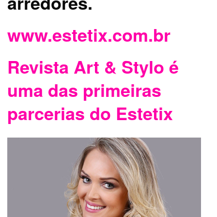
arredores.
www.estetix.com.b
r
Revista Art & Stylo é
uma das primeiras
parcerias do Estetix