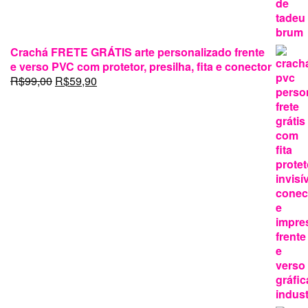
Crachá FRETE GRÁTIS arte personalizado frente
e verso PVC com protetor, presilha, fita e conector
O
O
R$
99,00
R$
59,90
preço
preço
original
atual
era:
é:
R$99,00.
R$59,90.