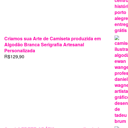
era:
é:
R$69,90.
R$24,90.
Criamos sua Arte de Camiseta produzida em
Algodão Branca Serigrafia Artesanal
Personalizada
R$
129,90