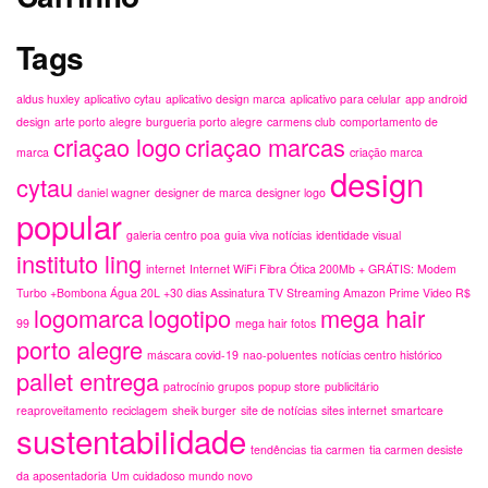
Tags
aldus huxley
aplicativo cytau
aplicativo design marca
aplicativo para celular
app android
design
arte porto alegre
burgueria porto alegre
carmens club
comportamento de
criaçao logo
criaçao marcas
marca
criação marca
design
cytau
daniel wagner
designer de marca
designer logo
popular
galeria centro poa
guia viva notícias
identidade visual
instituto ling
internet
Internet WiFi Fibra Ótica 200Mb + GRÁTIS: Modem
Turbo +Bombona Água 20L +30 dias Assinatura TV Streaming Amazon Prime Video R$
logomarca
logotipo
mega hair
99
mega hair fotos
porto alegre
máscara covid-19
nao-poluentes
notícias centro histórico
pallet entrega
patrocínio grupos
popup store
publicitário
reaproveitamento
reciclagem
sheik burger
site de notícias
sites internet
smartcare
sustentabilidade
tendências
tia carmen
tia carmen desiste
da aposentadoria
Um cuidadoso mundo novo