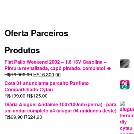
Oferta Parceiros
Produtos
Fiat Palio Weekend 2002 – 1.6 16V Gasolina –
Pintura revitalizada, capô pintado, completo! 🔥
O
O
R$
16.900,00
R$
16.300,00
preço
preço
Cota 01 anunciante parceiro Panfleto
original
atual
Compartilhado Cytau
era:
é:
O
O
R$
199,00
R$
125,00
R$16.900,00.
R$16.300,00.
preço
preço
Diária Aluguel Andaime 100x100cm (perna) - para
original
atual
um andar completo x4 (alugar 04 unidades deste)
era:
é:
O
O
R$
69,90
R$
24,90
R$199,00.
R$125,00.
preço
preço
original
atual