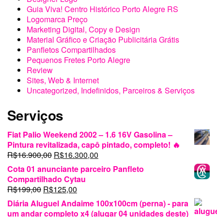
Guia Viva! Centro Histórico Porto Alegre RS
Logomarca Preço
Marketing Digital, Copy e Design
Material Gráfico e Criação Publicitária Grátis
Panfletos Compartilhados
Pequenos Fretes Porto Alegre
Review
Sites, Web & Internet
Uncategorized, Indefinidos, Parceiros & Serviços
Serviços
Fiat Palio Weekend 2002 – 1.6 16V Gasolina –
Pintura revitalizada, capô pintado, completo! 🔥
O
O
R$
16.900,00
R$
16.300,00
preço
preço
Cota 01 anunciante parceiro Panfleto
original
atual
Compartilhado Cytau
era:
é:
O
O
R$
199,00
R$
125,00
R$16.900,00.
R$16.300,00.
preço
preço
Diária Aluguel Andaime 100x100cm (perna) - para
original
atual
um andar completo x4 (alugar 04 unidades deste)