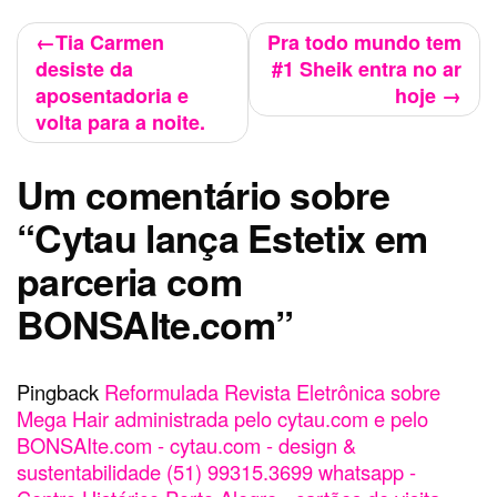
Navegação
Tia Carmen
Pra todo mundo tem
desiste da
#1 Sheik entra no ar
de
aposentadoria e
hoje
Post
volta para a noite.
Um comentário sobre
“
Cytau lança Estetix em
parceria com
BONSAIte.com
”
Pingback
Reformulada Revista Eletrônica sobre
Mega Hair administrada pelo cytau.com e pelo
BONSAIte.com - cytau.com - design &
sustentabilidade (51) 99315.3699 whatsapp -