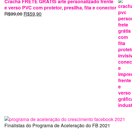
Crachá FRETE GRÁTIS arte personalizado frente
e verso PVC com protetor, presilha, fita e conector
O
O
R$
99,00
R$
59,90
preço
preço
original
atual
era:
é:
R$99,00.
R$59,90.
Finalistas do Programa de Aceleração do FB 2021