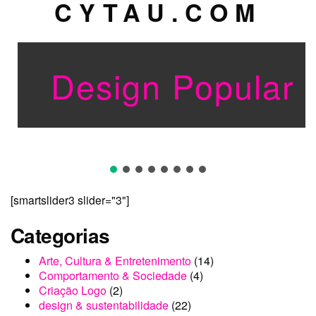
CYTAU.COM
Design Popular B
[smartslider3 slider="3"]
Categorias
Arte, Cultura & Entretenimento
(14)
Comportamento & Sociedade
(4)
Criação Logo
(2)
design & sustentabilidade
(22)